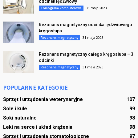
odcinek lędźwiowy
31 maja 2023
Tomografia komputerowa
Rezonans magnetyczny odcinka lędźwiowego
kręgosłupa
31 maja 2023
Rezonans magnetyczny
Rezonans magnetyczny całego kręgosłupa – 3
odcinki
31 maja 2023
Rezonans magnetyczny
POPULARNE KATEGORIE
Sprzęt i urządzenia weterynaryjne
107
Sole i kule
99
Soki naturalne
98
Leki na serce i układ krążenia
98
Sprzęt i urządzenia stomatologiczne
97