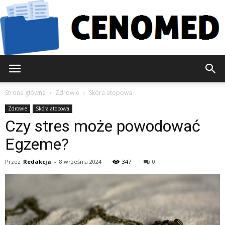
Cenomed.pl
Strona główna
Zdrowie
Skóra atopowa
Zdrowie
Skóra atopowa
Czy stres może powodować
Egzeme?
Przez
Redakcja
-
8 września 2024
347
0