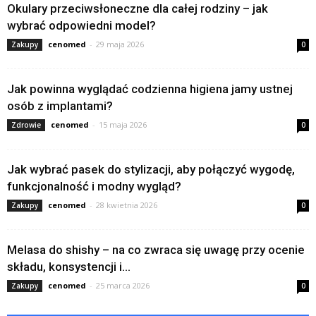
Okulary przeciwsłoneczne dla całej rodziny – jak
wybrać odpowiedni model?
cenomed
-
29 maja 2026
Zakupy
0
Jak powinna wyglądać codzienna higiena jamy ustnej
osób z implantami?
cenomed
-
15 maja 2026
Zdrowie
0
Jak wybrać pasek do stylizacji, aby połączyć wygodę,
funkcjonalność i modny wygląd?
cenomed
-
28 kwietnia 2026
Zakupy
0
Melasa do shishy – na co zwraca się uwagę przy ocenie
składu, konsystencji i...
cenomed
-
25 marca 2026
Zakupy
0