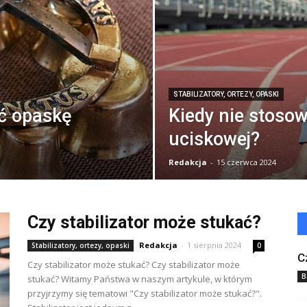
STABILIZATORY, ORTEZY, OPASKI
ć opaskę
Kiedy nie stoso
uciskowej?
Redakcja
-
15 czerwca 2024
Czy stabilizator może stukać?
Redakcja
-
1 sierpnia 2024
Stabilizatory, ortezy, opaski
0
C
Czy stabilizator może stukać? Czy stabilizator może
B
stukać? Witamy Państwa w naszym artykule, w którym
przyjrzymy się tematowi "Czy stabilizator może stukać?".