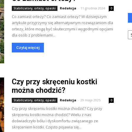
Redakcja
-
11 grudnia 2024
Stabilizatory, ortezy, opaski
0
Co zamiast ortezy? Co zamiast ortezy? W dzisiejszym
artykule przyjrzymy się alternatywnym rozwiązaniom dla
ortezy, które mogą być skutecznymi i wygodnymi opcjami
Ka
dla osób z problemami...
Czytaj więcej
Czy przy skręceniu kostki
można chodzić?
Redakcja
-
29 maja 2025
Stabilizatory, ortezy, opaski
0
Czy przy skręceniu kostki można chodzić? Czy przy
skręceniu kostki można chodzić? Wielu z nas
doświadczyło bólu i dyskomfortu związanego ze
skręceniem kostki. Często pojawia się...