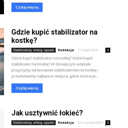
Czytaj więcej
Gdzie kupić stabilizator na
kostkę?
Redakcja
-
11 maja 2024
Stabilizatory, ortezy, opaski
0
Gdzie kupić stabilizator na kostkę? Gdzie kupić
stabilizator na kostkę? W dzisiejszym artykule
przyjrzymy się tematowi stabilizatorów na kostkę i
przedstawimy najlepsze miejsca, gdzie można je...
Czytaj więcej
Jak usztywnić łokieć?
Redakcja
-
22 czerwca 2024
Stabilizatory, ortezy, opaski
0