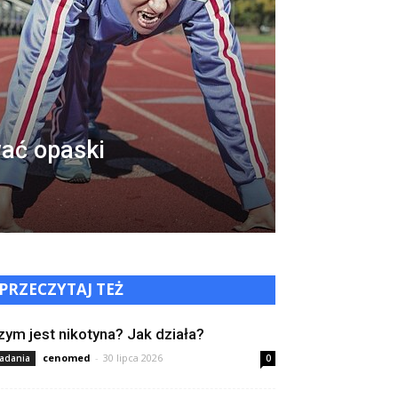
wać opaski
PRZECZYTAJ TEŻ
zym jest nikotyna? Jak działa?
cenomed
-
30 lipca 2026
adania
0