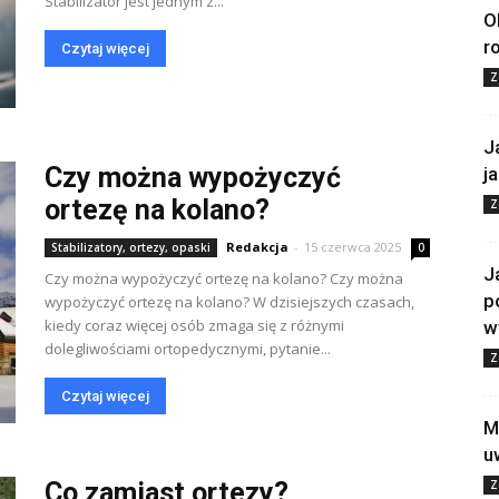
Stabilizator jest jednym z...
O
r
Czytaj więcej
Z
J
Czy można wypożyczyć
j
ortezę na kolano?
Z
Redakcja
-
15 czerwca 2025
Stabilizatory, ortezy, opaski
0
J
Czy można wypożyczyć ortezę na kolano? Czy można
p
wypożyczyć ortezę na kolano? W dzisiejszych czasach,
kiedy coraz więcej osób zmaga się z różnymi
w
dolegliwościami ortopedycznymi, pytanie...
Z
Czytaj więcej
M
u
Co zamiast ortezy?
Z