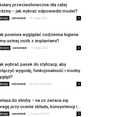
kulary przeciwsłoneczne dla całej
odziny – jak wybrać odpowiedni model?
cenomed
-
29 maja 2026
akupy
0
ak powinna wyglądać codzienna higiena
amy ustnej osób z implantami?
cenomed
-
15 maja 2026
drowie
0
ak wybrać pasek do stylizacji, aby
ołączyć wygodę, funkcjonalność i modny
ygląd?
cenomed
-
28 kwietnia 2026
akupy
0
elasa do shishy – na co zwraca się
wagę przy ocenie składu, konsystencji i...
cenomed
-
25 marca 2026
akupy
0