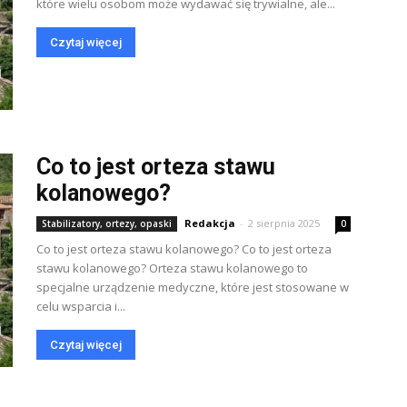
które wielu osobom może wydawać się trywialne, ale...
Czytaj więcej
Co to jest orteza stawu
kolanowego?
Redakcja
-
2 sierpnia 2025
Stabilizatory, ortezy, opaski
0
Co to jest orteza stawu kolanowego? Co to jest orteza
stawu kolanowego? Orteza stawu kolanowego to
specjalne urządzenie medyczne, które jest stosowane w
celu wsparcia i...
Czytaj więcej