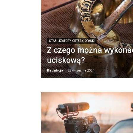
STABILIZATORY, ORTEZY, OPASKI
Z czego można wykona
uciskową?
Redakcja
-
23 września 2024